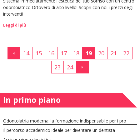
Sistema immediatamente l'estetica del tuo sorriso con un centro
odontoiatrico Ortovero di alto livello! Scopri con noi i prezzi degli
interventi!
Leggi di più
14
15
16
17
18
19
20
21
22
23
24
In primo piano
Odontoiatria moderna: la formazione indispensabile per i pro
Il percorso accademico ideale per diventare un dentista
Assicurazione dentistica