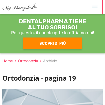
DENTALPHARMA TIENE
Estetica dentale
AL TUO SORRISO!
Per questo, il check up
te lo offriamo noi!
Igiene orale
SCOPRI DI PIÙ
Operatori
Home
/
Ortodonzia
/
Archivio
Ortodonzia
Ortodonzia - pagina 19
Patologie
Protesi