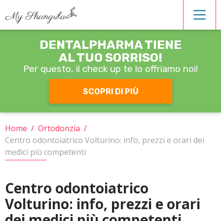
DENTALPHARMA TIENE
Estetica dentale
AL TUO SORRISO!
Per questo, il check up
te lo offriamo noi!
Igiene orale
SCOPRI DI PIÙ
Operatori
Home
/
Ortodonzia
/
Centro odontoiatrico Volturino: info, prezzi e orari dei
Ortodonzia
medici più competenti
Patologie
Centro odontoiatrico
Volturino: info, prezzi e orari
Protesi
dei medici più competenti