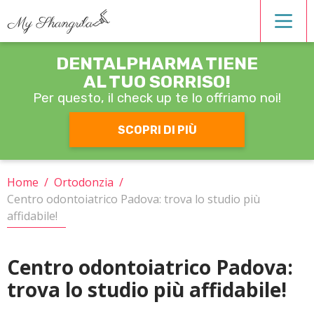
DENTALPHARMA TIENE
Estetica dentale
AL TUO SORRISO!
Per questo, il check up
te lo offriamo noi!
Igiene orale
SCOPRI DI PIÙ
Operatori
Home
/
Ortodonzia
/
Centro odontoiatrico Padova: trova lo studio più
Ortodonzia
affidabile!
Patologie
Centro odontoiatrico Padova:
trova lo studio più affidabile!
Protesi