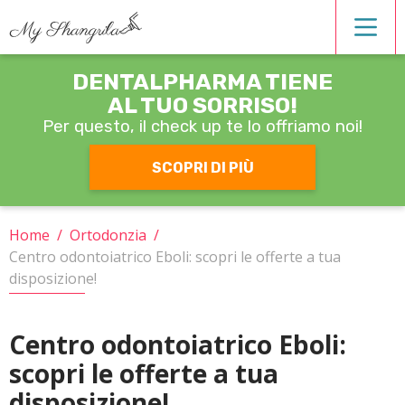
DENTALPHARMA TIENE
Estetica dentale
AL TUO SORRISO!
Per questo, il check up
te lo offriamo noi!
Igiene orale
SCOPRI DI PIÙ
Operatori
Home
/
Ortodonzia
/
Centro odontoiatrico Eboli: scopri le offerte a tua
Ortodonzia
disposizione!
Patologie
Centro odontoiatrico Eboli:
scopri le offerte a tua
Protesi
disposizione!