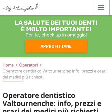
LA SALUTE DEI TUOI DENTI
Estetica dentale
È MOLTO IMPORTANTE!
Per te, check up
in omaggio!
Igiene orale
APPROFITTANE
Operatori
Home
/
Operatori
/
Operatore dentistico Valtournenche: info, prezzi e orari
Ortodonzia
dei medici più richiesti
Patologie
Operatore dentistico
Valtournenche: info, prezzi e
Protesi
orari dei medici più richiesti