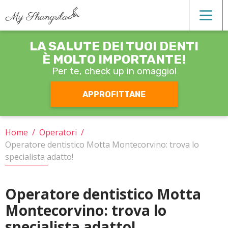
LA SALUTE DEI TUOI DENTI
Estetica dentale
È MOLTO IMPORTANTE!
Per te, check up
in omaggio!
Igiene orale
APPROFITTANE
Operatori
Home
/
Operatori
/
Operatore dentistico Motta Montecorvino: trova lo
Ortodonzia
specialista adatto!
Patologie
Operatore dentistico Motta
Montecorvino: trova lo
Protesi
specialista adatto!