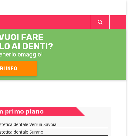
VUOI FARE
O AI DENTI?
enerlo omaggio!
RI INFO
In primo piano
stetica dentale Verrua Savoia
stetica dentale Surano