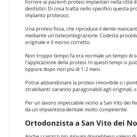
Fornire ai pazienti protesi implantari nella città
dentistici. Di cosa tratta nello specifico questa p
impianto protesico.
Una protesi fissa, che riproduce il dente mancante,
mediante un'osteointegrazione. Codesta procedura
originale e il morso corretto.
Non troppo tempo fa era normale un tempo di sett
l'applicazione della protesi. In questi tempi si p
oppure dopo non più di 1-2 mesi.
Potrai abbandonare la protesi rimovibile o i ponti d
strabilianti: saranno paragonabili agli originali, 
Per un lavoro impeccabile vicino a San Vito dei 
da un impiantista dentale molto competente.
Ortodonzista a San Vito dei 
Anche i ragazzi più giovani dovrebbero valersi di 