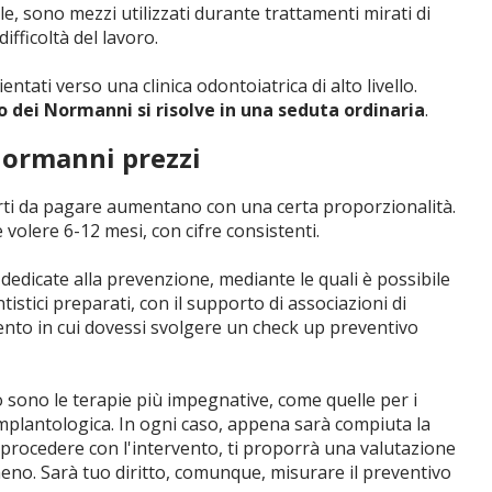
, sono mezzi utilizzati durante trattamenti mirati di
ifficoltà del lavoro.
tati verso una clinica odontoiatrica di alto livello.
to dei Normanni si risolve in una seduta ordinaria
.
Normanni prezzi
mporti da pagare aumentano con una certa proporzionalità.
 volere 6-12 mesi, con cifre consistenti.
 dedicate alla prevenzione, mediante le quali è possibile
tistici preparati, con il supporto di associazioni di
omento in cui dovessi svolgere un check up preventivo
sono le terapie più impegnative, come quelle per i
a implantologica. In ogni caso, appena sarà compiuta la
di procedere con l'intervento, ti proporrà una valutazione
meno. Sarà tuo diritto, comunque, misurare il preventivo