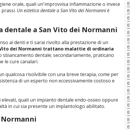
E
giene orale, quali un'improvvisa infiammazione o invece
 prassi.
Un estetica dentale a San Vito dei Normanni è
E
E
E
ca dentale a San Vito dei Normanni
E
E
so ai denti e ti sarai rivolto alla prestazione di un
E
n Vito dei Normanni trattano malattie di ordinaria
E
 lo sbiancamento dentale; secondariamente, praticano
 le cure canalari.
E
E
n qualcosa risolvibile con una breve terapia, come per
E
ssistenza di un esperto non eccessivamente costoso e
E
E
E
ti elevati, quali un impianto dentale endo-osseo oppure
E
altà in cui sia presente un implantologo abilitato.
E
ei Normanni
E
E