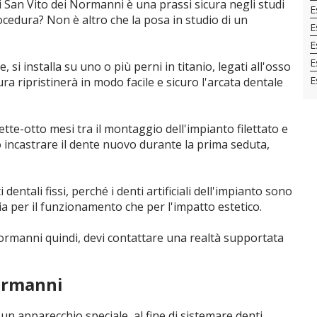
 di San Vito dei Normanni è una prassi sicura negli studi
E
rocedura? Non è altro che la posa in studio di un
E
E
E
 si installa su uno o più perni in titanio, legati all'osso
E
 ripristinerà in modo facile e sicuro l'arcata dentale
e-otto mesi tra il montaggio dell'impianto filettato e
uò incastrare il dente nuovo durante la prima seduta,
entali fissi, perché i denti artificiali dell'impianto sono
sia per il funzionamento che per l'impatto estetico.
Normanni quindi, devi contattare una realtà supportata
Normanni
un apparecchio speciale, al fine di sistemare denti