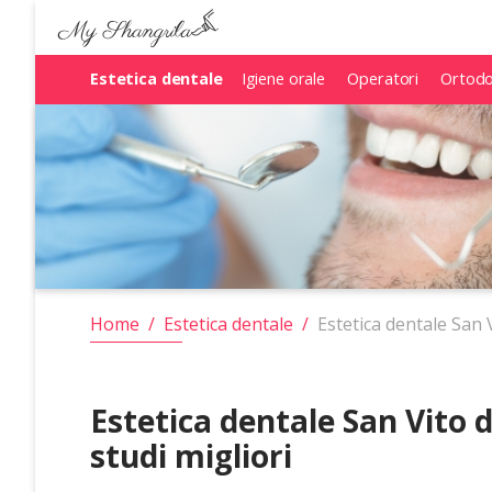
Estetica dentale
Estetica dentale
Igiene orale
Igiene orale
Operatori
Operatori
Ortodo
Ortodo
Home
/
Estetica dentale
/
Estetica dentale San V
Estetica dentale San Vito d
studi migliori