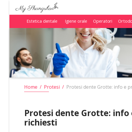
Estetica dentale
Estetica dentale
Igiene orale
Igiene orale
Operatori
Operatori
Ortodo
Ortodo
Home
/
Protesi
/
Protesi dente Grotte: info e pr
Protesi dente Grotte: info 
richiesti