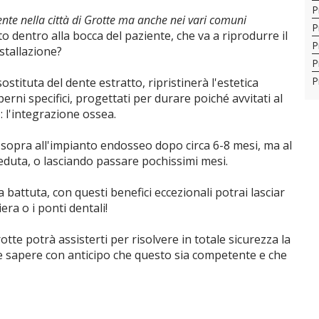
P
nte nella città di Grotte ma anche nei vari comuni
P
to dentro alla bocca del paziente, che va a riprodurre il
P
stallazione?
P
P
stituta del dente estratto, ripristinerà l'estetica
 perni specifici, progettati per durare poiché avvitati al
 l'integrazione ossea.
o sopra all'impianto endosseo dopo circa 6-8 mesi, ma al
eduta, o lasciando passare pochissimi mesi.
 battuta, con questi benefici eccezionali potrai lasciar
ra o i ponti dentali!
tte potrà assisterti per risolvere in totale sicurezza la
e sapere con anticipo che questo sia competente e che