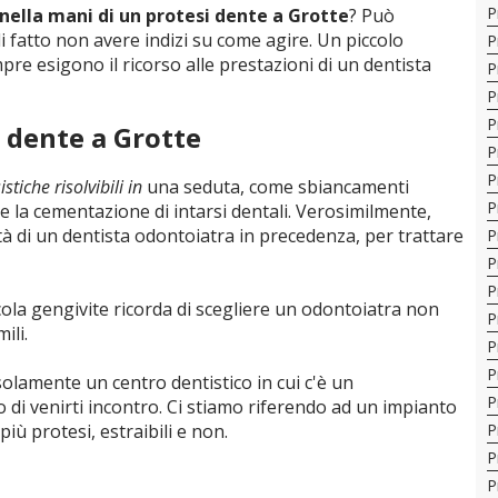
P
nella mani di un protesi dente a Grotte
? Può
 di fatto non avere indizi su come agire. Un piccolo
P
re esigono il ricorso alle prestazioni di un dentista
P
P
P
 dente a Grotte
P
P
stiche risolvibili in
una seduta, come sbiancamenti
P
ome la cementazione di intarsi dentali. Verosimilmente,
tà di un dentista odontoiatra in precedenza, per trattare
P
P
P
ola gengivite ricorda di scegliere un odontoiatra non
P
ili.
P
P
 solamente un centro dentistico in cui c'è un
P
di venirti incontro. Ci stiamo riferendo ad un impianto
ù protesi, estraibili e non.
P
P
P