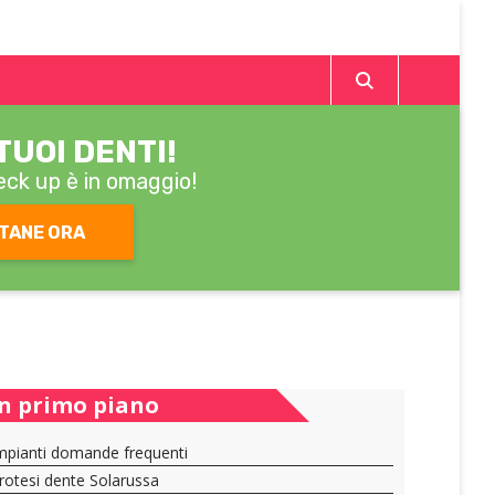
TUOI DENTI!
heck up è in omaggio!
TANE ORA
In primo piano
mpianti domande frequenti
rotesi dente Solarussa