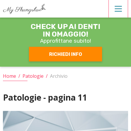
CHECK UP AI DENTI
Estetica dentale
IN OMAGGIO!
Approfittane subito!
Igiene orale
RICHIEDI INFO
Operatori
Home
/
Patologie
/
Archivio
Ortodonzia
Patologie - pagina 11
Patologie
Protesi