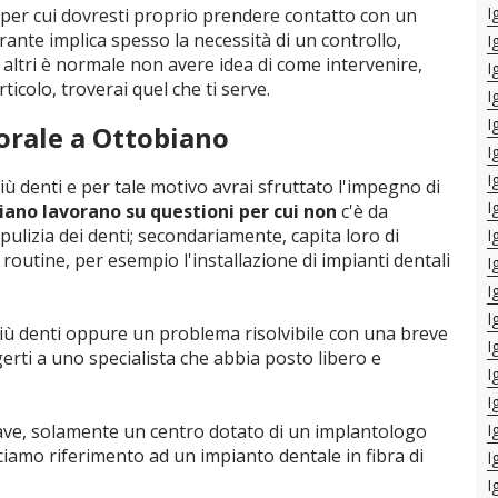
I
 per cui dovresti proprio prendere contatto con un
rante implica spesso la necessità di un controllo,
I
ltri è normale non avere idea di come intervenire,
I
ticolo, troverai quel che ti serve.
I
I
orale a Ottobiano
I
I
iù denti e per tale motivo avrai sfruttato l'impegno di
I
biano lavorano su questioni per cui non
c'è da
 pulizia dei denti; secondariamente, capita loro di
I
outine, per esempio l'installazione di impianti dentali
I
I
I
più denti oppure un problema risolvibile con una breve
I
erti a uno specialista che abbia posto libero e
I
I
grave, solamente un centro dotato di un implantologo
I
ciamo riferimento ad un impianto dentale in fibra di
I
I