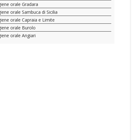
giene orale Gradara
giene orale Sambuca di Sicilia
giene orale Capraia e Limite
giene orale Burolo
giene orale Angiari