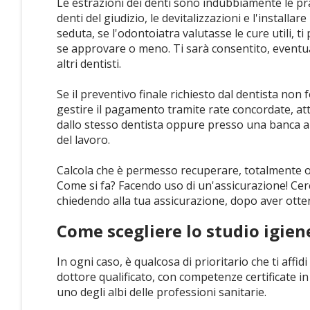
Le estrazioni dei denti sono indubbiamente le pra
denti del giudizio, le devitalizzazioni e l'install
seduta, se l'odontoiatra valutasse le cure utili, t
se approvare o meno. Ti sarà consentito, eventu
altri dentisti.
Se il preventivo finale richiesto dal dentista non
gestire il pagamento tramite rate concordate, at
dallo stesso dentista oppure presso una banca aut
del lavoro.
Calcola che è permesso recuperare, totalmente o i
Come si fa? Facendo uso di un'assicurazione! Cerc
chiedendo alla tua assicurazione, dopo aver otten
Come scegliere lo studio igien
In ogni caso, è qualcosa di prioritario che ti affi
dottore qualificato, con competenze certificate i
uno degli albi delle professioni sanitarie.