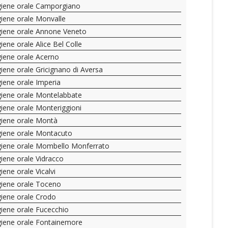
giene orale Camporgiano
giene orale Monvalle
giene orale Annone Veneto
giene orale Alice Bel Colle
giene orale Acerno
giene orale Gricignano di Aversa
giene orale Imperia
giene orale Montelabbate
giene orale Monteriggioni
giene orale Montà
giene orale Montacuto
giene orale Mombello Monferrato
giene orale Vidracco
giene orale Vicalvi
giene orale Toceno
giene orale Crodo
giene orale Fucecchio
giene orale Fontainemore