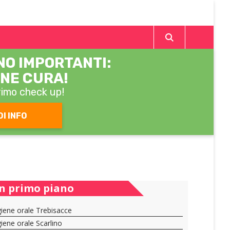
ONO IMPORTANTI:
NE CURA!
primo check up!
DI INFO
In primo piano
giene orale Trebisacce
giene orale Scarlino