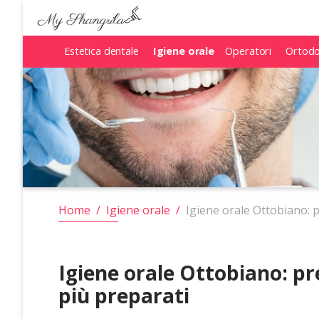
Estetica dentale
Estetica dentale
Igiene orale
Igiene orale
Operatori
Operatori
Ortodo
Ortodo
Home
/
Igiene orale
/
Igiene orale Ottobiano: p
Igiene orale Ottobiano: pre
più preparati