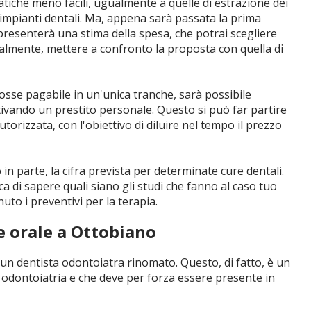
tiche meno facili, ugualmente a quelle di estrazione dei
are impianti dentali. Ma, appena sarà passata la prima
i presenterà una stima della spesa, che potrai scegliere
almente, mettere a confronto la proposta con quella di
 fosse pagabile in un'unica tranche, sarà possibile
tivando un prestito personale. Questo si può far partire
orizzata, con l'obiettivo di diluire nel tempo il prezzo
n parte, la cifra prevista per determinate cure dentali.
a di sapere quali siano gli studi che fanno al caso tuo
uto i preventivi per la terapia.
e orale a Ottobiano
di un dentista odontoiatra rinomato. Questo, di fatto, è un
n odontoiatria e che deve per forza essere presente in