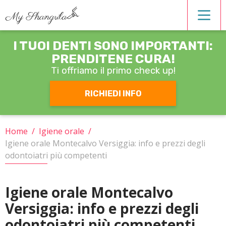
I TUOI DENTI SONO IMPORTANTI:
Estetica dentale
PRENDITENE CURA!
Ti offriamo
il primo check up!
Igiene orale
RICHIEDI INFO
Operatori
Home
/
Igiene orale
/
Igiene orale Montecalvo Versiggia: info e prezzi degli
Ortodonzia
odontoiatri più competenti
Patologie
Igiene orale Montecalvo
Versiggia: info e prezzi degli
Protesi
odontoiatri più competenti